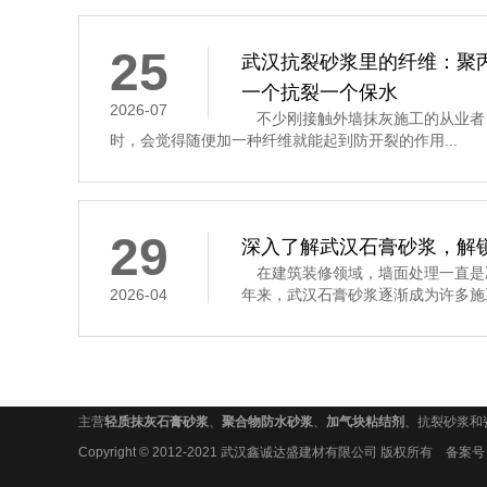
25
武汉抗裂砂浆里的纤维：聚
一个抗裂一个保水
2026-07
不少刚接触外墙抹灰施工的从业者
时，会觉得随便加一种纤维就能起到防开裂的作用...
29
深入了解武汉石膏砂浆，解
在建筑装修领域，墙面处理一直是
2026-04
年来，武汉石膏砂浆逐渐成为许多施工
主营
轻质抹灰石膏砂浆
、
聚合物防水砂浆
、
加气块粘结剂
、抗裂砂浆和
Copyright © 2012-2021 武汉鑫诚达盛建材有限公司 版权所有 备案