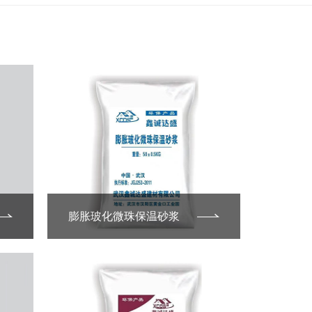
膨胀玻化微珠保温砂浆