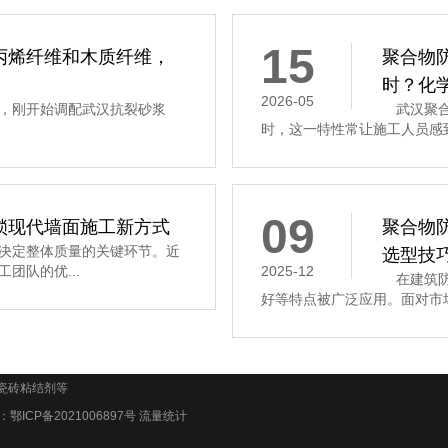
15
丙烯纤维和木质纤维，
聚合物
时？化
2026-05
，刚开始调配武汉抗裂砂浆
武汉聚合
时，这一特性常让施工人员感到
09
锁现代墙面施工新方式
聚合物
决定整体质量的关键环节。近
选型技
团队的优...
2025-12
在建筑防
好等特点被广泛应用。面对市场
瓷砖粘结剂等
号：
鄂ICP备2021006897号
流量统计