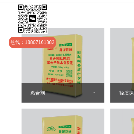
热线：18807161882
粘合剂
轻质抹