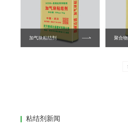
加气块粘结剂
聚合物
粘结剂新闻