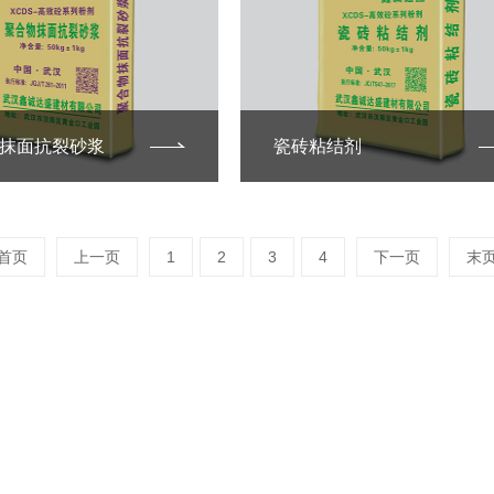
抹面抗裂砂浆
瓷砖粘结剂
首页
上一页
1
2
3
4
下一页
末