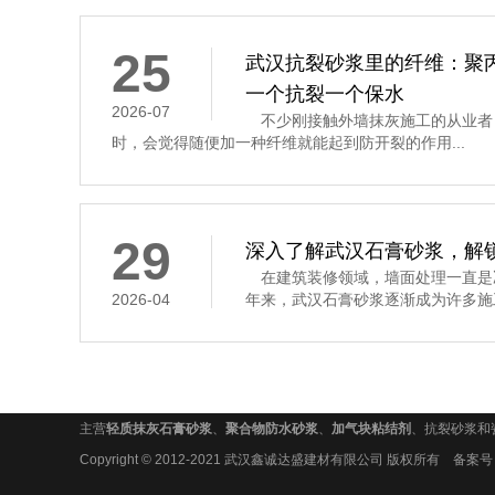
25
武汉抗裂砂浆里的纤维：聚
一个抗裂一个保水
2026-07
不少刚接触外墙抹灰施工的从业者
时，会觉得随便加一种纤维就能起到防开裂的作用...
29
深入了解武汉石膏砂浆，解
在建筑装修领域，墙面处理一直是
2026-04
年来，武汉石膏砂浆逐渐成为许多施工
主营
轻质抹灰石膏砂浆
、
聚合物防水砂浆
、
加气块粘结剂
、抗裂砂浆和
Copyright © 2012-2021 武汉鑫诚达盛建材有限公司 版权所有 备案