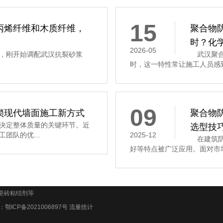
15
丙烯纤维和木质纤维，
聚合物
时？化
2026-05
，刚开始调配武汉抗裂砂浆
武汉聚合
时，这一特性常让施工人员感到
09
锁现代墙面施工新方式
聚合物
决定整体质量的关键环节。近
选型技
团队的优...
2025-12
在建筑防
好等特点被广泛应用。面对市场
瓷砖粘结剂等
号：
鄂ICP备2021006897号
流量统计