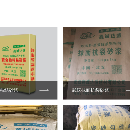
粘结砂浆
武汉抹面抗裂砂浆