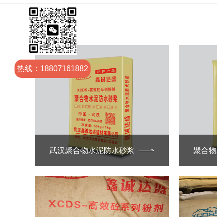
热线：18807161882
武汉聚合物水泥防水砂浆
聚合物